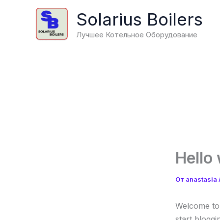
Перейти
Solarius Boilers
к
содержимому
Лучшее Котельное Оборудование
Hello 
От
anastasia
Welcome t
start bloggi