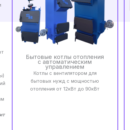
и
ет
Бытовые котлы отопления
с автоматическим
управлением
Котлы с вентилятором для
ы)
бытовых нужд с мощностью
гий
отопления от 12кВт до 90кВт
им
ит