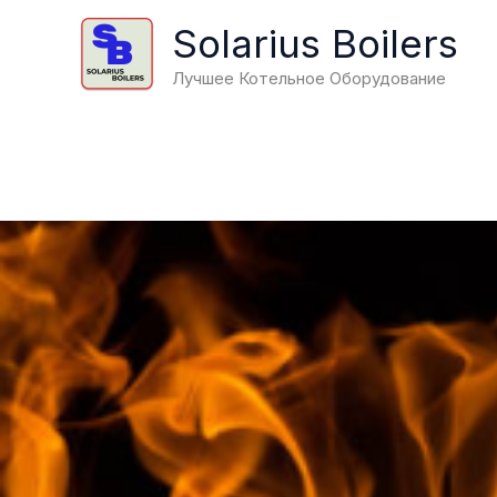
Перейти
Solarius Boilers
к
S
содержимому
К
Лучшее Котельное Оборудование