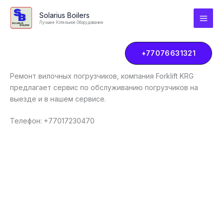
Перейти
MAI
Solarius Boilers
к
Лучшее Котельное Оборудование
MEN
содержимому
+77076631321
Ремонт вилочных погрузчиков, компания Forklift KRG
предлагает сервис по обслуживанию погрузчиков на
выезде и в нашем сервисе.
Телефон: +77017230470